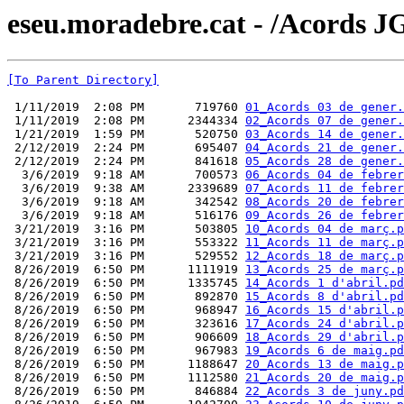
eseu.moradebre.cat - /Acords J
[To Parent Directory]
 1/11/2019  2:08 PM       719760 
01_Acords 03 de gener.
 1/11/2019  2:08 PM      2344334 
02_Acords 07 de gener.
 1/21/2019  1:59 PM       520750 
03_Acords 14 de gener.
 2/12/2019  2:24 PM       695407 
04_Acords 21 de gener.
 2/12/2019  2:24 PM       841618 
05_Acords 28 de gener.
  3/6/2019  9:18 AM       700573 
06_Acords 04 de febrer
  3/6/2019  9:38 AM      2339689 
07_Acords 11 de febrer
  3/6/2019  9:18 AM       342542 
08_Acords 20 de febrer
  3/6/2019  9:18 AM       516176 
09_Acords 26 de febrer
 3/21/2019  3:16 PM       503805 
10_Acords 04 de març.p
 3/21/2019  3:16 PM       553322 
11_Acords 11 de març.p
 3/21/2019  3:16 PM       529552 
12_Acords 18 de març.p
 8/26/2019  6:50 PM      1111919 
13_Acords 25 de març.p
 8/26/2019  6:50 PM      1335745 
14_Acords 1 d'abril.pd
 8/26/2019  6:50 PM       892870 
15_Acords 8 d'abril.pd
 8/26/2019  6:50 PM       968947 
16_Acords 15 d'abril.p
 8/26/2019  6:50 PM       323616 
17_Acords 24 d'abril.p
 8/26/2019  6:50 PM       906609 
18_Acords 29 d'abril.p
 8/26/2019  6:50 PM       967983 
19_Acords 6 de maig.pd
 8/26/2019  6:50 PM      1188647 
20_Acords 13 de maig.p
 8/26/2019  6:50 PM      1112580 
21_Acords 20 de maig.p
 8/26/2019  6:50 PM       846884 
22_Acords 3 de juny.pd